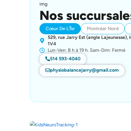
Nos succursale
Cœur De L’Île
Montréal-Nord
529, rue Jarry Est (angle Lajeunesse),
1V4
Lun-Ven: 8 h à 19 h. Sam-Dim: Fermé
514 593-4040
physiobalancejarry@gmail.com