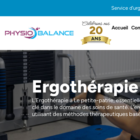
Aller
Service d’ur
au
contenu
Accueil
Con
Ergothérapie 
L’Ergothérapie à Le petite-patrie, essentiel
clé dans le domaine des soins de santé. L’erg
utilisant des méthodes thérapeutiques basées