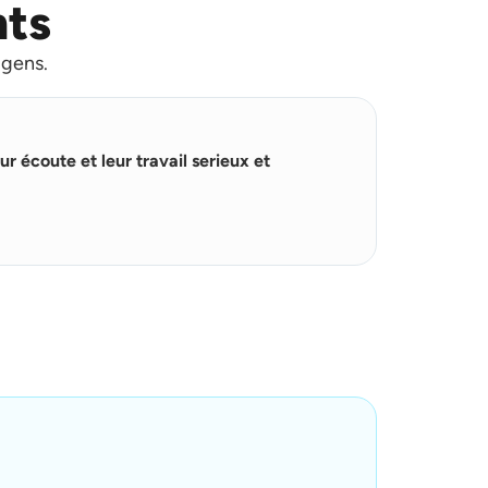
nts
 gens.
L
i
★
★
★
★
r
ur écoute et leur travail serieux et
e
Ils sont trè
p
satisfait de
l
u
s
Yasser Hma