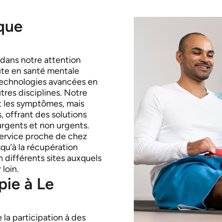
ique
 dans notre attention
ute en santé mentale
 technologies avancées en
tres disciplines. Notre
t les symptômes, mais
 offrant des solutions
urgents et non urgents.
service proche de chez
squ’à la récupération
n différents sites auxquels
loin.
pie à Le
la participation à des