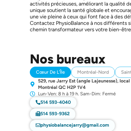
activités précieuses, améliorant la qualité 
unique soutient la santé globale et encoura
une vie pleine à ceux qui font face à des dé
Contactez PhysioBalance à nos différents 
chemin transformateur vers votre bien-être
Nos bureaux
Cœur De L’Île
Montréal-Nord
Sain
529, rue Jarry Est (angle Lajeunesse), local
Montréal QC H2P 1V4
Lun-Ven: 8 h à 19 h. Sam-Dim: Fermé
514 593-4040
514 593-9362
physiobalancejarry@gmail.com