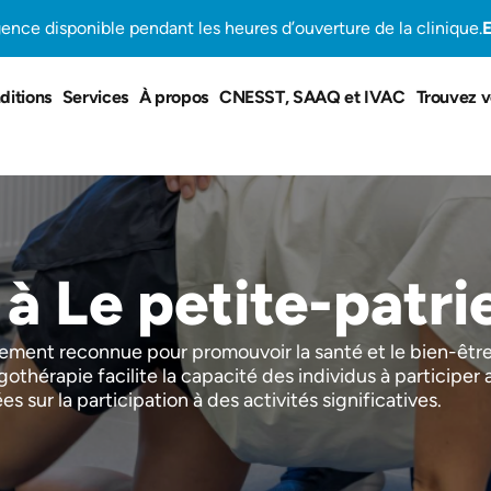
gence disponible pendant les heures d’ouverture de la clinique.
E
ditions
Services
À propos
CNESST, SAAQ et IVAC
Trouvez v
à Le petite-patri
lement reconnue pour promouvoir la santé et le bien-être 
othérapie facilite la capacité des individus à participer 
 sur la participation à des activités significatives.