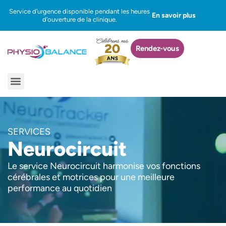
Aller
Service d’urgence disponible pendant les heures
En savoir plus
au
d’ouverture de la clinique.
contenu
Rendez-vous
Menu
SERVICES
Neurocircuit
Le service Neurocircuit harmonise vos fonctions
cérébrales et motrices pour une meilleure
performance au quotidien