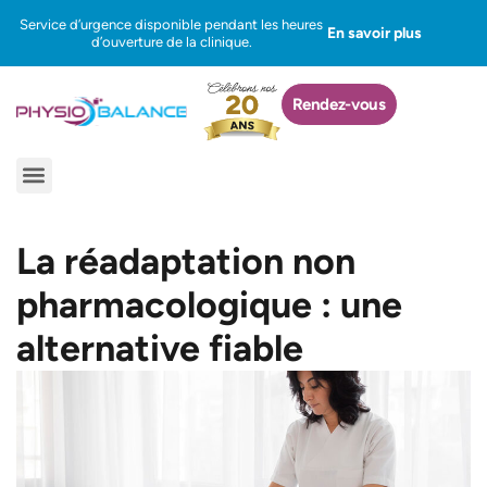
Aller
Service d’urgence disponible pendant les heures
En savoir plus
au
d’ouverture de la clinique.
contenu
Rendez-vous
Menu
La réadaptation non
pharmacologique : une
alternative fiable