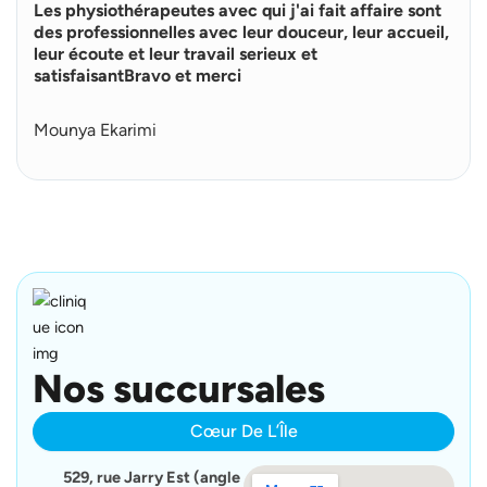
Les physiothérapeutes avec qui j'ai fait affaire sont
e
p
des professionnelles avec leur douceur, leur accueil,
l
leur écoute et leur travail serieux et
u
satisfaisantBravo et merci
s
Mounya Ekarimi
Nos succursales
Cœur De L’Île
529, rue Jarry Est (angle