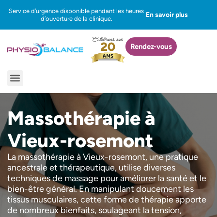
Aller
Service d’urgence disponible pendant les heures
En savoir plus
au
d’ouverture de la clinique.
contenu
Rendez-vous
Menu
Massothérapie à
Vieux-rosemont
La massothérapie à Vieux-rosemont, une pratique
ancestrale et thérapeutique, utilise diverses
techniques de massage pour améliorer la santé et le
bien-être général. En manipulant doucement les
tissus musculaires, cette forme de thérapie apporte
de nombreux bienfaits, soulageant la tension,