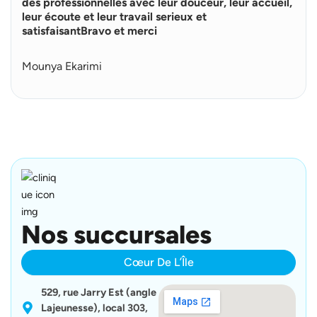
p
des professionnelles avec leur douceur, leur accueil,
l
leur écoute et leur travail serieux et
u
satisfaisantBravo et merci
s
Mounya Ekarimi
Nos succursales
Cœur De L’Île
529, rue Jarry Est (angle
Lajeunesse), local 303,