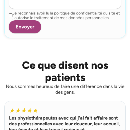
Je reconnais avoir lu la politique de confidentialité du site et
j'autorise le traitement de mes données personnelles.
Ce que disent nos
patients
Nous sommes heureux de faire une différence dans la vie
des gens.
L
i
★
★
★
★
★
r
Les physiothérapeutes avec qui j'ai fait affaire sont
e
p
des professionnelles avec leur douceur, leur accueil,
l
leur écoute et leur travail serieux et