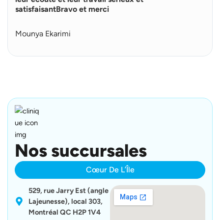
u
satisfaisantBravo et merci
s
Mounya Ekarimi
Nos succursales
Cœur De L’Île
529, rue Jarry Est (angle
Lajeunesse), local 303,
Montréal QC H2P 1V4