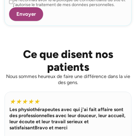
j'autorise le traitement de mes données personnelles.
Ce que disent nos
patients
Nous sommes heureux de faire une différence dans la vie
des gens.
L
i
★
★
★
★
★
r
Les physiothérapeutes avec qui j'ai fait affaire sont
e
p
des professionnelles avec leur douceur, leur accueil,
l
leur écoute et leur travail serieux et
u
satisfaisantBravo et merci
s