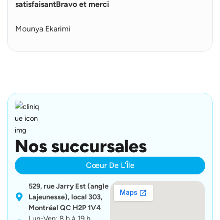
u
satisfaisantBravo et merci
s
Mounya Ekarimi
Nos succursales
Cœur De L’Île
529, rue Jarry Est (angle
Lajeunesse), local 303,
Montréal QC H2P 1V4
Lun-Ven: 8 h à 19 h.