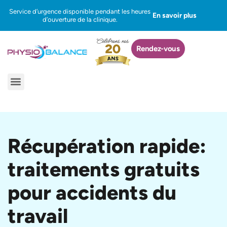
Aller
Service d’urgence disponible pendant les heures
En savoir plus
au
d’ouverture de la clinique.
contenu
Rendez-vous
Menu
Récupération rapide:
traitements gratuits
pour accidents du
travail