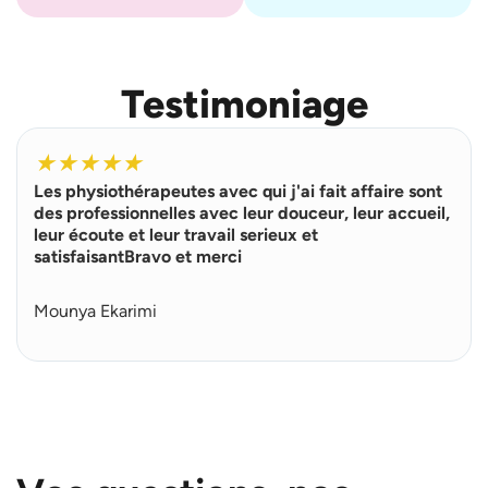
Testimoniage
L
i
★
★
★
★
★
r
Les physiothérapeutes avec qui j'ai fait affaire sont
e
p
des professionnelles avec leur douceur, leur accueil,
l
leur écoute et leur travail serieux et
u
satisfaisantBravo et merci
s
Mounya Ekarimi