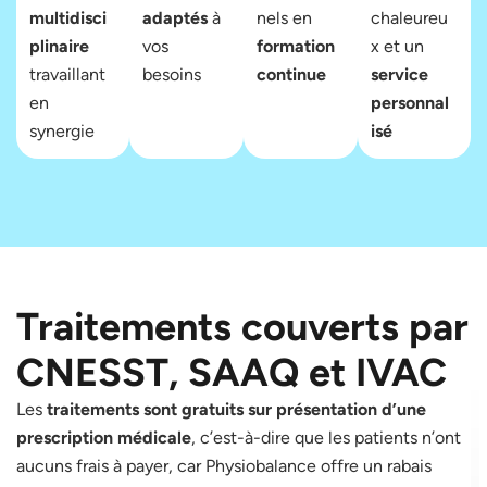
multidisci
adaptés
à
nels en
chaleureu
plinaire
vos
formation
x et un
travaillant
besoins
continue
service
en
personnal
synergie
isé
Traitements couverts par
CNESST, SAAQ et IVAC
Les
traitements sont gratuits sur présentation d’une
prescription médicale
, c’est-à-dire que les patients n’ont
aucuns frais à payer, car Physiobalance offre un rabais