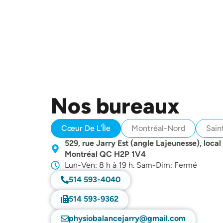
Nos bureaux
Cœur De L’Île
Montréal-Nord
Sain
529, rue Jarry Est (angle Lajeunesse), local
Montréal QC H2P 1V4
Lun-Ven: 8 h à 19 h. Sam-Dim: Fermé
514 593-4040
514 593-9362
physiobalancejarry@gmail.com