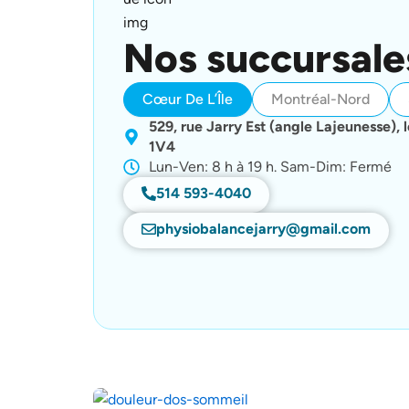
Nos succursale
Cœur De L’Île
Montréal-Nord
529, rue Jarry Est (angle Lajeunesse),
1V4
Lun-Ven: 8 h à 19 h. Sam-Dim: Fermé
514 593-4040
physiobalancejarry@gmail.com