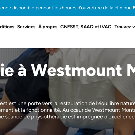
gence disponible pendant les heures d’ouverture de la clinique.
E
ditions
Services
À propos
CNESST, SAAQ et IVAC
Trouvez v
ie à Westmount 
 est une porte vers la restauration de l’équilibre nature
uvement et la fonctionnalité. Au cœur de Westmount Mont
 séance de physiothérapie est imprégnée d’excellence e