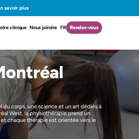
n savoir plus
otre clinique
Nous joindre
FR
Rendez-vous
Montréal
l du corps, une science et un art dédiés à
réal West, la physiothérapie prend un
t chaque thérapie est orientée vers le