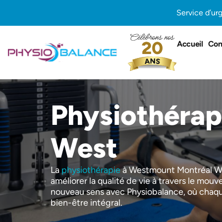
Aller
Service d’ur
au
contenu
Accueil
Con
Physiothérap
West
La
physiothérapie
à Westmount Montréal West
améliorer la qualité de vie à travers le mo
nouveau sens avec Physiobalance, où chaque
bien-être intégral.