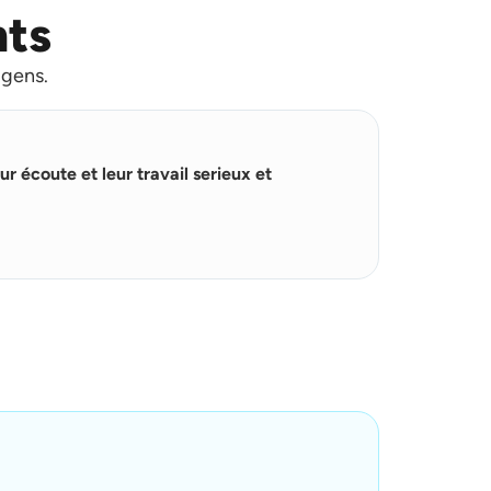
nts
 gens.
L
i
★
★
★
★
r
ur écoute et leur travail serieux et
e
Ils sont trè
p
satisfait de
l
u
s
Yasser Hma