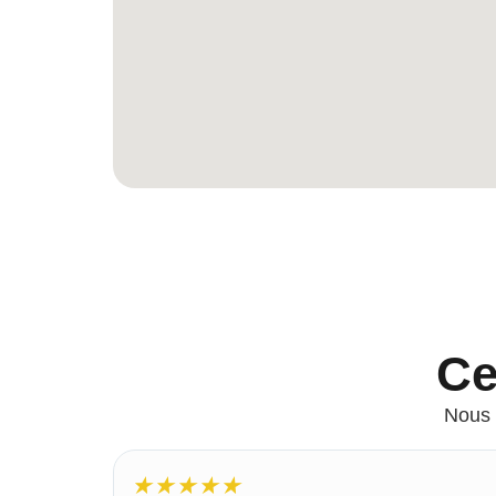
Ce
Nous 
★
★
★
★
★