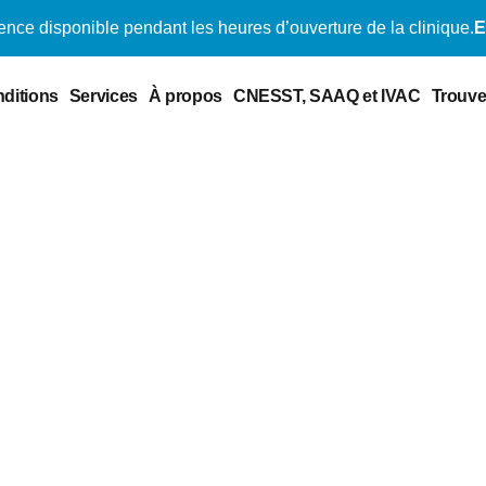
ence disponible pendant les heures d’ouverture de la clinique.
E
ditions
Services
À propos
CNESST, SAAQ et IVAC
Trouve
ie à Hochelaga
vers la restauration de l’équilibre naturel du corps, une
a fonctionnalité. Au cœur de Hochelaga, la physiothérap
hérapie est imprégnée d’excellence et chaque thérapie es