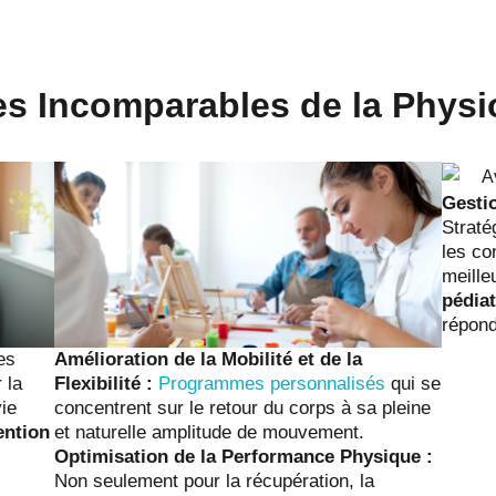
s Incomparables de la Physi
Gesti
Straté
les co
meille
pédiat
répond
es
Amélioration de la Mobilité et de la
 la
Flexibilité :
Programmes personnalisés
qui se
vie
concentrent sur le retour du corps à sa pleine
ention
et naturelle amplitude de mouvement.
Optimisation de la Performance Physique :
Non seulement pour la récupération, la