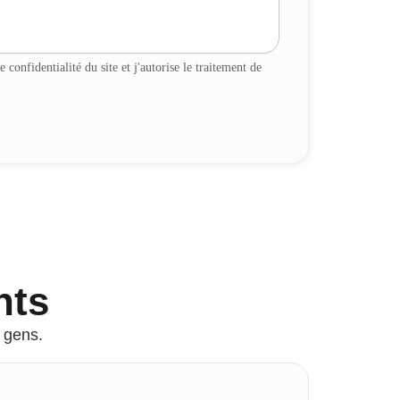
e confidentialité du site et j'autorise le traitement de
nts
 gens.
L
i
★
★
★
★