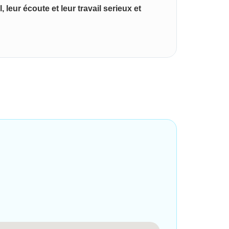
r
 leur écoute et leur travail serieux et
e
Ils sont trè
p
très satisfa
l
u
s
Yasser Hm