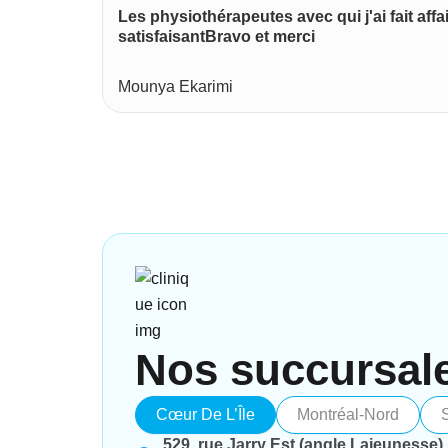
Les physiothérapeutes avec qui j'ai fait affa
satisfaisantBravo et merci
Mounya Ekarimi
Nos succursal
Cœur De L’Île
Montréal-Nord
529, rue Jarry Est (angle Lajeunesse)