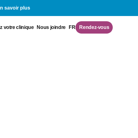
n savoir plus
z votre clinique
Nous joindre
FR
Rendez-vous
 science et un art dédiés à améliorer la
ie prend un nouveau sens avec
t orientée vers le bien-être intégral.