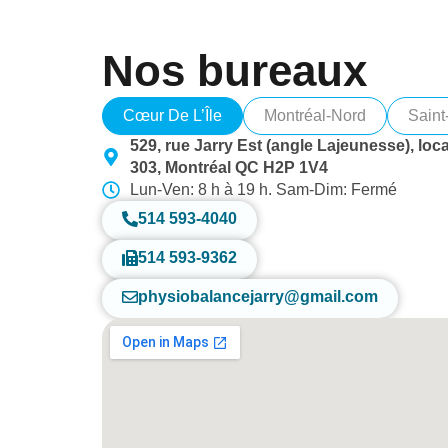
Nos bureaux
Cœur De L’Île
Montréal-Nord
Saint
529, rue Jarry Est (angle Lajeunesse), loca
303, Montréal QC H2P 1V4
Lun-Ven: 8 h à 19 h. Sam-Dim: Fermé
514 593-4040
514 593-9362
physiobalancejarry@gmail.com