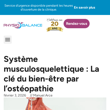
Aller
Service d’urgence disponible pendant les heures
En savoir plus
au
d’ouverture de la clinique.
contenu
Rendez-vous
Menu
Système
musculosquelettique : La
clé du bien-être par
l’ostéopathie
février 3, 2026
//
Manuel Arce