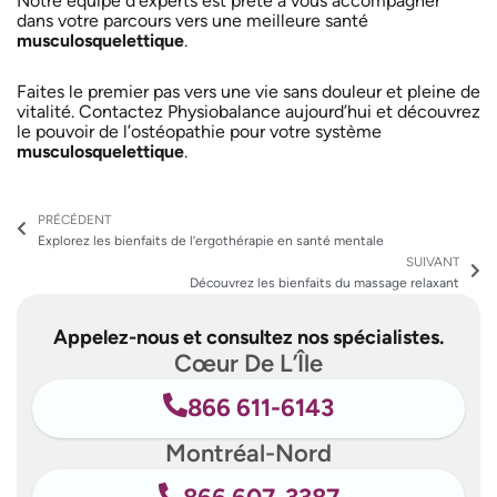
Notre équipe d’experts est prête à vous accompagner
dans votre parcours vers une meilleure santé
musculosquelettique
.
Faites le premier pas vers une vie sans douleur et pleine de
vitalité. Contactez Physiobalance aujourd’hui et découvrez
le pouvoir de l’ostéopathie pour votre système
musculosquelettique
.
Précédent
Su
PRÉCÉDENT
Explorez les bienfaits de l’ergothérapie en santé mentale
SUIVANT
Découvrez les bienfaits du massage relaxant
Appelez-nous et consultez nos spécialistes.
Cœur De L’Île
866 611-6143
Montréal-Nord