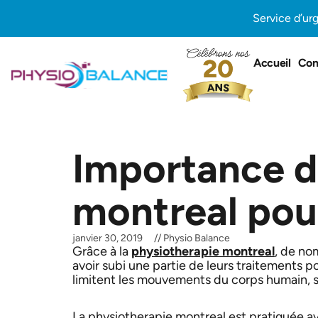
Aller
Service d’ur
au
contenu
Accueil
Con
Importance d
montreal pour
janvier 30, 2019
//
Physio Balance
Grâce à la
physiotherapie montreal
, de no
avoir subi une partie de leurs traitements p
limitent les mouvements du corps humain, s
La physiotherapie montreal est pratiquée 