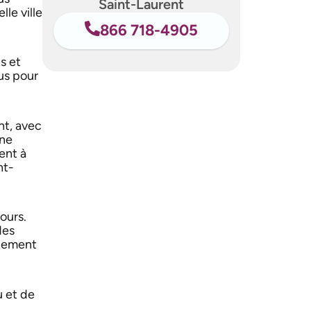
Saint-Laurent
le ville
866 718-4905
s et
us pour
nt, avec
une
ent à
nt-
ours.
des
agement
u et de