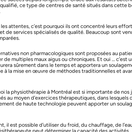
ualifié, ce type de centres de santé situés dans cette bel
.
les attentes, c’est pourquoi ils ont concentré leurs effort
 et de services spécialisés de qualité. Beaucoup sont ven
omparées.
ternatives non pharmacologiques sont proposées au patie
er de multiples maux aigus ou chroniques. Et oui … c’est 
durera sûrement dans le temps et apportera un soulagem
ce à la mise en œuvre de méthodes traditionnelles et ava
a physiothérapie à Montréal est si importante de nos j
tués au moyen d’exercices thérapeutiques, dans lesquels 
ement de haute technologie peuvent apporter un soul
 il est possible d’utiliser du froid, du chauffage, de l’ea
inésithérapeute peut déterminer la capacité des activités