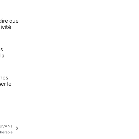
 dire que
ivité
ns
la
ines
er le
Suivant
UIVANT
thérapie