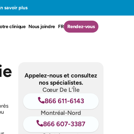
n savoir plus
otre clinique
Nous joindre
FR
Rendez-vous
ie
Appelez-nous et consultez
nos spécialistes.
Cœur De L’Île
866 611-6143
près
ou
Montréal-Nord
866 607-3387
us