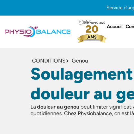
Aller
Service d’ur
au
contenu
Accueil
Con
CONDITIONS
Genou
Soulagement 
douleur au g
La
douleur au genou
peut limiter significat
quotidiennes. Chez Physiobalance, on est là