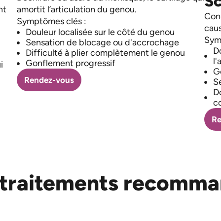
Sc
nt
amortit l’articulation du genou.
Cond
Symptômes clés :
caus
Douleur localisée sur le côté du genou
Sym
Sensation de blocage ou d'accrochage
Do
Difficulté à plier complètement le genou
l'
Gonflement progressif
i
G
Rendez-vous
Se
Do
c
Re
 traitements recomma