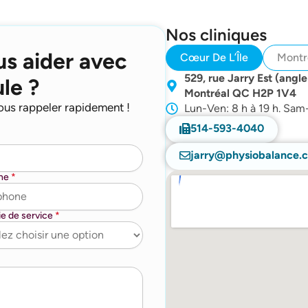
Nos cliniques
us aider avec
Cœur De L’Île
Montr
529, rue Jarry Est (angle
ule ?
Montréal QC H2P 1V4
ous rappeler rapidement !
Lun-Ven: 8 h à 19 h. Sa
514-593-4040
jarry@physiobalance.
one
*
ie de service
*