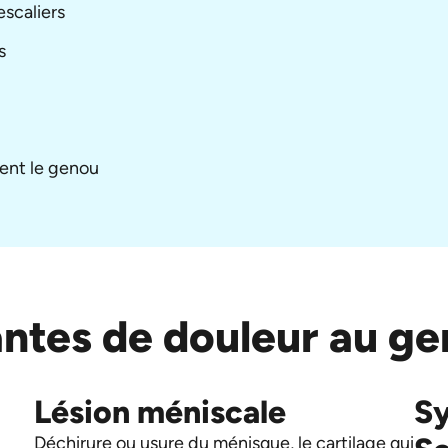
scaliers
s
ment le genou
ntes de douleur au g
Lésion méniscale
S
Déchirure ou usure du ménisque, le cartilage qui