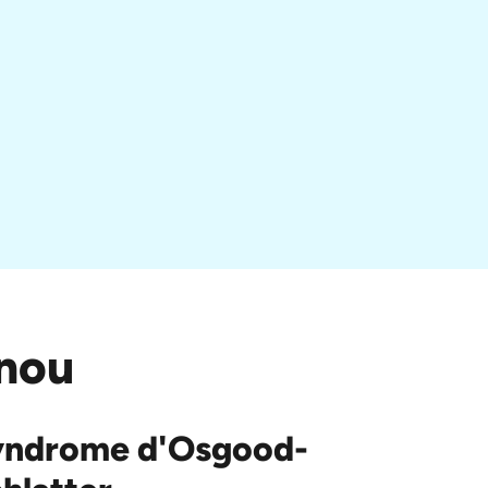
enou
yndrome d'Osgood-