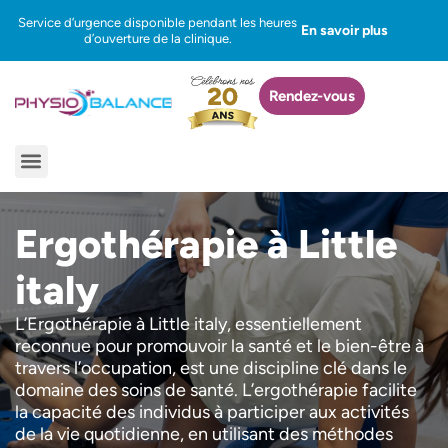
Aller
Service d’urgence disponible pendant les heures
En savoir plus
au
d’ouverture de la clinique.
contenu
Rendez-vous
Menu
Ergothérapie à Little
italy
L’Ergothérapie à Little italy, essentiellement
reconnue pour promouvoir la santé et le bien-être à
travers l’occupation, est une discipline clé dans le
domaine des soins de santé. L’ergothérapie facilite
la capacité des individus à participer aux activités
de la vie quotidienne, en utilisant des méthodes