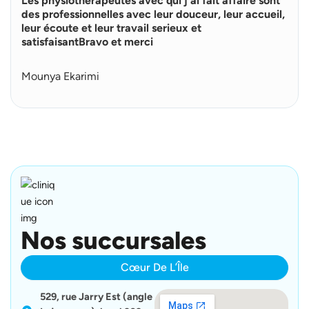
Les physiothérapeutes avec qui j'ai fait affaire sont
e
p
des professionnelles avec leur douceur, leur accueil,
l
leur écoute et leur travail serieux et
u
satisfaisantBravo et merci
s
Mounya Ekarimi
Nos succursales
Cœur De L’Île
529, rue Jarry Est (angle