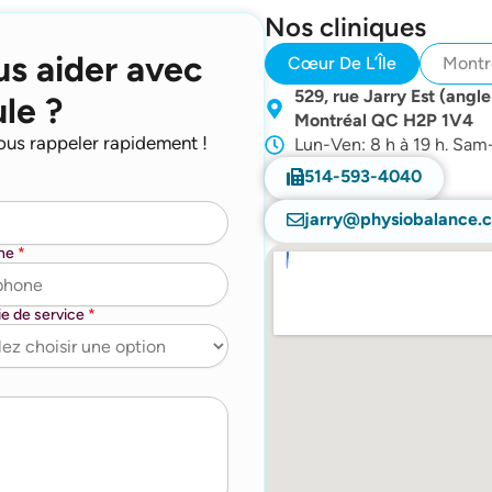
Nos cliniques
us aider avec
Cœur De L’Île
Montr
529, rue Jarry Est (angle
ule ?
Montréal QC H2P 1V4
ous rappeler rapidement !
Lun-Ven: 8 h à 19 h. Sa
514-593-4040
jarry@physiobalance.
one
*
ie de service
*