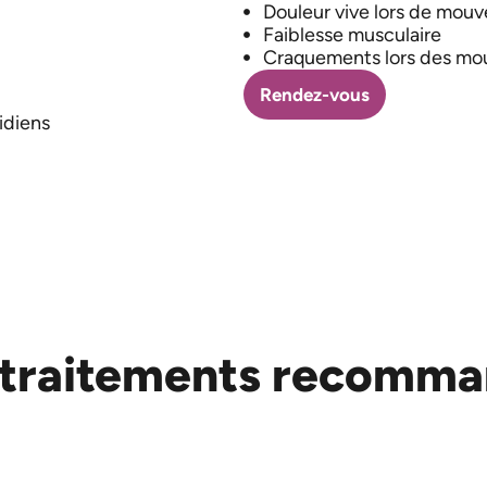
Douleur vive lors de mouv
Faiblesse musculaire
Craquements lors des m
Rendez-vous
idiens
 traitements recomma
Massothérapie