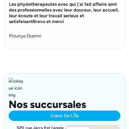
Les physiothérapeutes avec qui j'ai fait affaire sont
e
p
des professionnelles avec leur douceur, leur accueil,
l
leur écoute et leur travail serieux et
u
satisfaisantBravo et merci
s
Mounya Ekarimi
Nos succursales
Cœur De L’Île
529, rue Jarry Est (angle