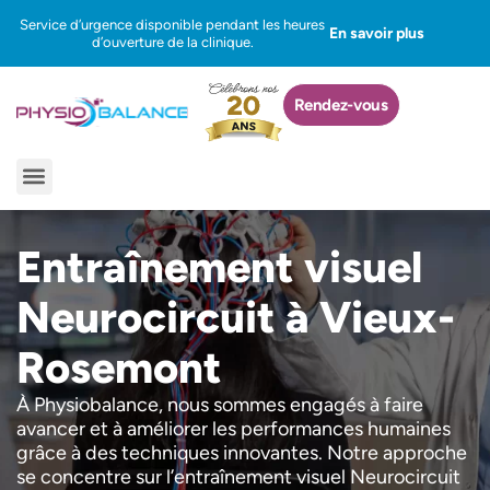
Aller
Service d’urgence disponible pendant les heures
En savoir plus
au
d’ouverture de la clinique.
contenu
Rendez-vous
Menu
Entraînement visuel
Neurocircuit à Vieux-
Rosemont
À Physiobalance, nous sommes engagés à faire
avancer et à améliorer les performances humaines
grâce à des techniques innovantes. Notre approche
se concentre sur l’entraînement visuel Neurocircuit