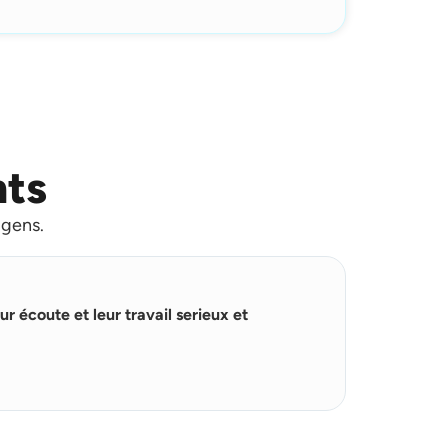
nts
 gens.
L
i
★
★
★
★
r
ur écoute et leur travail serieux et
e
Ils sont trè
p
satisfait de
l
u
s
Yasser Hma