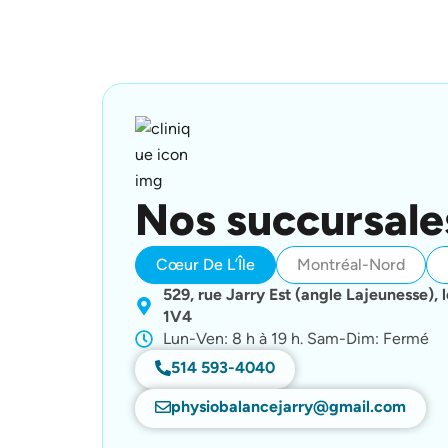
Nos succursale
Cœur De L’Île
Montréal-Nord
529, rue Jarry Est (angle Lajeunesse),
1V4
Lun-Ven: 8 h à 19 h. Sam-Dim: Fermé
514 593-4040
physiobalancejarry@gmail.com