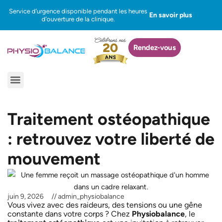
Aller
Service d’urgence disponible pendant les heures
En savoir plus
au
d’ouverture de la clinique.
contenu
Rendez-vous
Menu
Traitement ostéopathique
: retrouvez votre liberté de
mouvement
juin 9, 2026
//
admin_physiobalance
Vous vivez avec des raideurs, des tensions ou une gêne
constante dans votre corps ? Chez
Physiobalance
, le