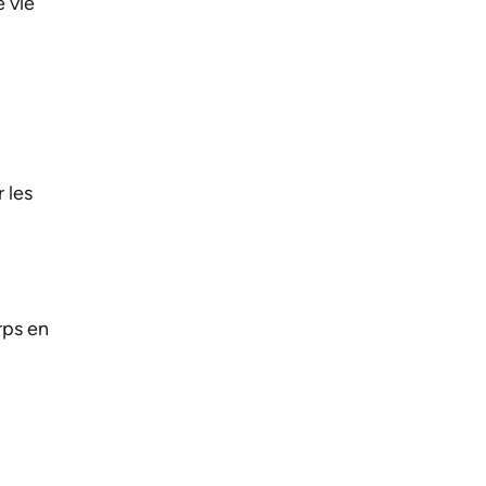
 vie
 les
rps en