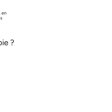
, en
es
ie ?