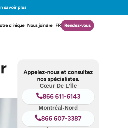
n savoir plus
otre clinique
Nous joindre
FR
Rendez-vous
r
Appelez-nous et consultez
nos spécialistes.
Cœur De L’Île
866 611-6143
Montréal-Nord
866 607-3387