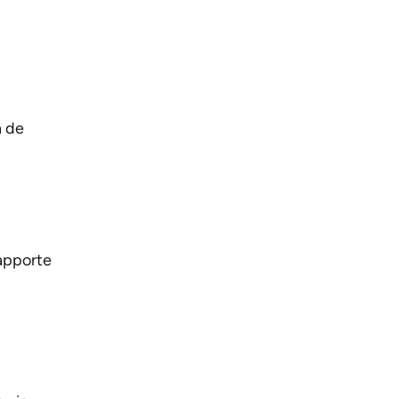
n de
 apporte