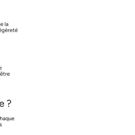
e la
légèreté
e
-être
e ?
chaque
s