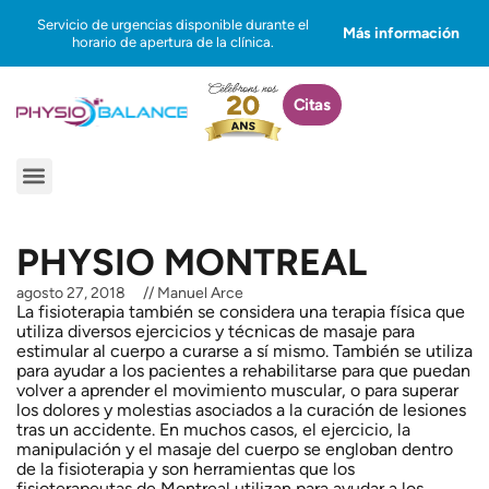
Ir
Servicio de urgencias disponible durante el
Más información
al
horario de apertura de la clínica.
contenido
Citas
Menú
PHYSIO MONTREAL
agosto 27, 2018
//
Manuel Arce
La fisioterapia también se considera una terapia física que
utiliza diversos ejercicios y técnicas de masaje para
estimular al cuerpo a curarse a sí mismo. También se utiliza
para ayudar a los pacientes a rehabilitarse para que puedan
volver a aprender el movimiento muscular, o para superar
los dolores y molestias asociados a la curación de lesiones
tras un accidente. En muchos casos, el ejercicio, la
manipulación y el masaje del cuerpo se engloban dentro
de la fisioterapia y son herramientas que los
fisioterapeutas de Montreal utilizan para ayudar a los