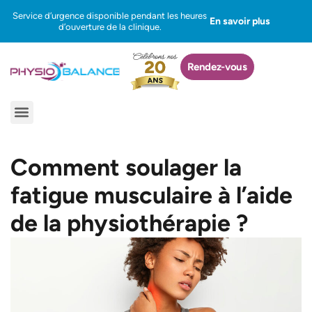
Aller
Service d’urgence disponible pendant les heures
En savoir plus
au
d’ouverture de la clinique.
contenu
Rendez-vous
Menu
Comment soulager la
fatigue musculaire à l’aide
de la physiothérapie ?