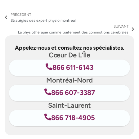
Précédent
Su
PRÉCÉDENT
Stratégies des expert physio montreal
SUIVANT
La physiothérapie comme traitement des commotions cérébrales
Appelez-nous et consultez nos spécialistes.
Cœur De L’Île
866 611-6143
Montréal-Nord
866 607-3387
Saint-Laurent
866 718-4905